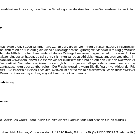
rrufsfrist reicht es aus, dass Sie die Mitteilung über die Ausübung des Widerrufsrechts vor Ablau
fs
rag widerrufen, haben wir Ihnen alle Zahlungen, die wir von Ihnen erhalten haben, einschließlic
ine andere Art der Lieferung als die von uns angebotene, günstigste Standardlieferung gewählt
em die Mitteilung über Ihren Widerruf dieses Vertrags bei uns eingegangen ist. Für diese Rückz
aktion eingesetzt haben, es sei denn, mit Ihnen wurde ausdrücklich etwas anderes vereinbart; 
zahlung verweigern, bis wir die Waren wieder zurückerhalten haben oder bis Sie den Nachweis 
Zeitpunkt ist. Sie haben die Waren unverzüglich und in jedem Fall spätestens binnen vierzehn 
 zurückzusenden oder zu übergeben. Die Frist ist gewahrt, wenn Sie die Waren vor Ablauf der Fr
en. Sie müssen für einen etwaigen Wertverlust der Waren nur aufkommen, wenn dieser Wertverl
Waren nicht notwendigen Umgang mit ihnen zurückzuführen ist.
belehrung
rmular
g widerrufen wollen, dann füllen Sie bitte dieses Formular aus und senden Sie es zurück.)
Inhaber Ulrich Manzke, Kastanienallee 2, 18230 Rerik, Telefax: +49 (0) 38296/75781 Telefon +49