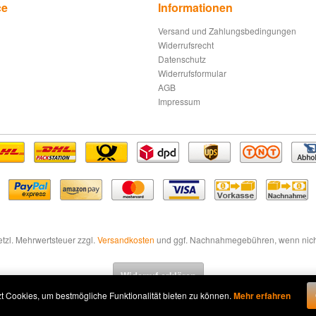
ce
Informationen
Versand und Zahlungsbedingungen
Widerrufsrecht
Datenschutz
Widerrufsformular
AGB
Impressum
setzl. Mehrwertsteuer zzgl.
Versandkosten
und ggf. Nachnahmegebühren, wenn nich
Widerruf erklären
t Cookies, um bestmögliche Funktionalität bieten zu können.
Mehr erfahren