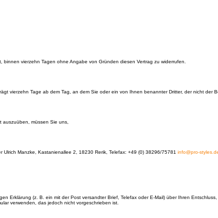
, binnen vierzehn Tagen ohne Angabe von Gründen diesen Vertrag zu widerrufen.
eträgt vierzehn Tage ab dem Tag, an dem Sie oder ein von Ihnen benannter Dritter, der nicht der 
ht auszuüben, müssen Sie uns,
er Ulrich Manzke, Kastanienallee 2, 18230 Rerik, Telefax: +49 (0) 38296/75781
info@pro-styles.d
igen Erklärung (z. B. ein mit der Post versandter Brief, Telefax oder E-Mail) über Ihren Entschlus
ular verwenden, das jedoch nicht vorgeschrieben ist.