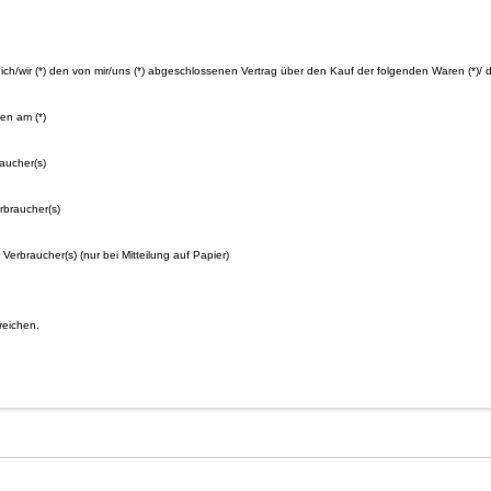
n) ich/wir (*) den von mir/uns (*) abgeschlossenen Vertrag über den Kauf der folgenden Waren (*)/ 
ten am (*)
aucher(s)
erbraucher(s)
r Verbraucher(s) (nur bei Mitteilung auf Papier)
reichen.