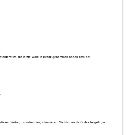
Beförderer ist, die letzte Ware in Besitz genommen haben bzw. hat.
e
s, diesen Vertrag zu widerrufen, informieren. Sie können dafür das beigefügte