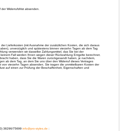
f der Widerrufsfrist absenden.
h der Lieferkosten (mit Ausnahme der zusätzlichen Kosten, die sich daraus
 haben), unverzüglich und spätestens binnen vierzehn Tagen ab dem Tag
ahlung verwenden wir dasselbe Zahlungsmittel, das Sie bei der
in keinem Fall werden Ihnen wegen dieser Rückzahlung Entgelte berechnet.
erbracht haben, dass Sie die Waren zurückgesandt haben, je nachdem,
Tagen ab dem Tag, an dem Sie uns über den Widerruf dieses Vertrages
ist von vierzehn Tagen absenden. Sie tragen die unmittelbaren Kosten der
ust auf einen zur Prüfung der Beschaffenheit, Eigenschaften und
 (0) 38296/75699
info@pro-styles.de
: