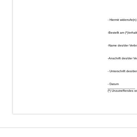
- Hiermit widerrufe(
-Bestellt am (*)/erhal
-Name des/der Verbr
-Anschrift des/der V
- Unterschrift des/de
- Datum
_______________
(*) Unzutreffendes st