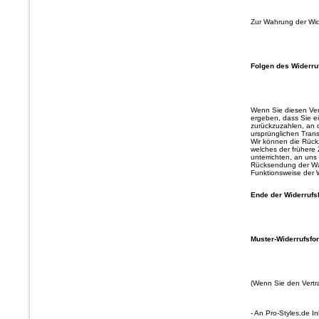
Zur Wahrung der Wide
Folgen des Widerru
Wenn Sie diesen Vert
ergeben, dass Sie e
zurückzuzahlen, an d
ursprünglichen Trans
Wir können die Rück
welches der frühere 
unterrichten, an uns
Rücksendung der War
Funktionsweise der 
Ende der Widerrufs
Muster-Widerrufsfo
(Wenn Sie den Vertra
- An Pro-Styles.de 