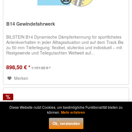
B14 Gewindefahrwerk
BILSTEIN B14 Dynamische Dämpferkennung für sportlichstes
Anlenkverhalten in jeder Alltagssituation und auf dem Track Bis
zu 50 mm Tieferlegung: flexibel, stufenlos und individuell – mit
Restgewinde und Teilegutachten Weltweit auf...
898,50 € *
1.151,92 € *
Merken
NEU
Diese Website nutzt Cookies, um bestmögliche Funktionalität bieten zu
können.
Mehr erfahren
Ok, verstanden