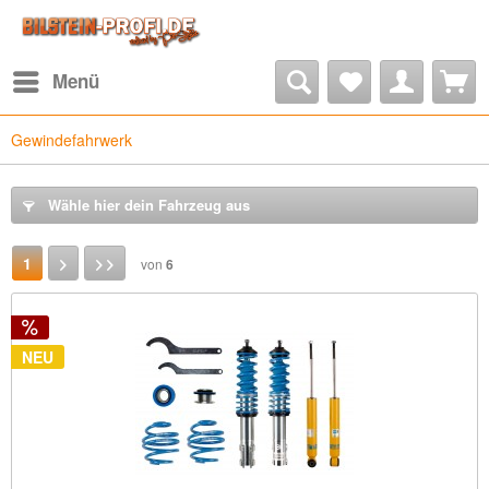
Menü
Gewindefahrwerk
Wähle hier dein Fahrzeug aus
1
von
6
NEU