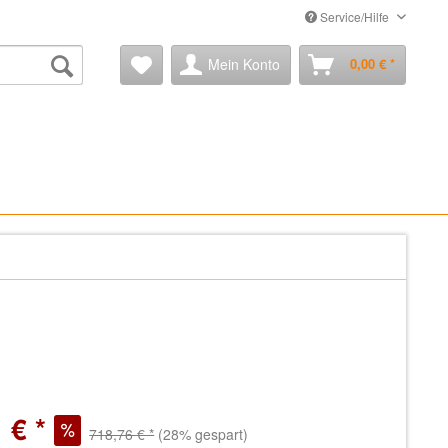
Service/Hilfe
Mein Konto
0,00 € *
 € *
718,76 € *
(28% gespart)