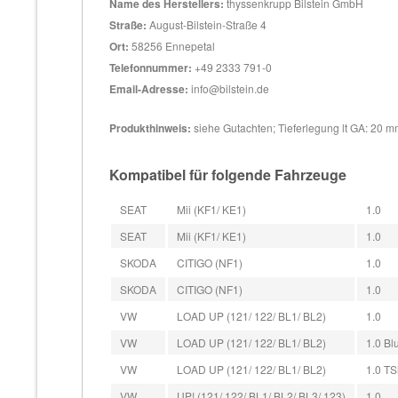
Name des Herstellers:
thyssenkrupp Bilstein GmbH
Straße:
August-Bilstein-Straße 4
Ort:
58256 Ennepetal
Telefonnummer:
+49 2333 791-0
Email-Adresse:
info@bilstein.de
Produkthinweis:
siehe Gutachten; Tieferlegung lt GA: 20 mm
Kompatibel für folgende Fahrzeuge
SEAT
Mii (KF1/ KE1)
1.0
SEAT
Mii (KF1/ KE1)
1.0
SKODA
CITIGO (NF1)
1.0
SKODA
CITIGO (NF1)
1.0
VW
LOAD UP (121/ 122/ BL1/ BL2)
1.0
VW
LOAD UP (121/ 122/ BL1/ BL2)
1.0 Bl
VW
LOAD UP (121/ 122/ BL1/ BL2)
1.0 TS
VW
UP! (121/ 122/ BL1/ BL2/ BL3/ 123)
1.0