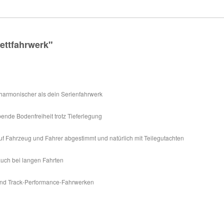
ettfahrwerk"
harmonischer als dein Serienfahrwerk
ende Bodenfreiheit trotz Tieferlegung
 auf Fahrzeug und Fahrer abgestimmt und natürlich mit Teilegutachten
 auch bei langen Fahrten
 und Track-Performance-Fahrwerken