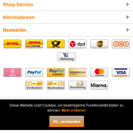
Shop Service
Informationen
Newsletter
Diese Website nutzt Cookies, um bestmögliche Funktionalität bieten zu
* Alle Preise inkl. gesetzl. Mehrwertsteuer zzgl.
Versandkosten
und ggf.
können.
Mehr erfahren
Nachnahmegebühren, wenn nicht anders beschrieben
Ok, verstanden
Widerruf erklären