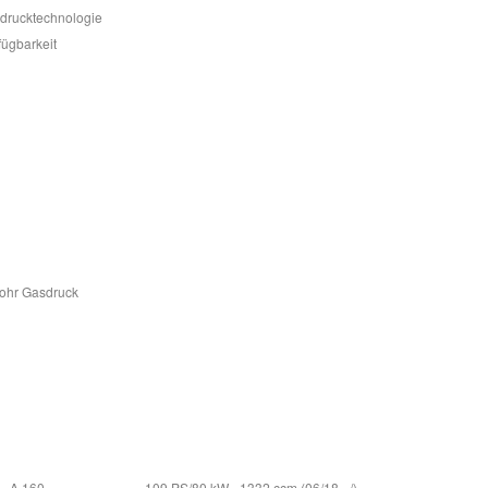
sdrucktechnologie
fügbarkeit
Rohr Gasdruck
A 160
109 PS/80 kW - 1332 ccm (06/18 - /)