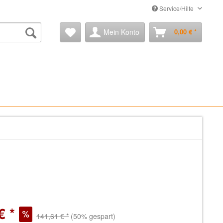
Service/Hilfe
Mein Konto
0,00 € *
€ *
141,61 € *
(50% gespart)