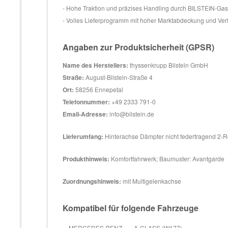
- Hohe Traktion und präzises Handling durch BILSTEIN-Ga
- Volles Lieferprogramm mit hoher Marktabdeckung und Ver
Angaben zur Produktsicherheit (GPSR)
Name des Herstellers:
thyssenkrupp Bilstein GmbH
Straße:
August-Bilstein-Straße 4
Ort:
58256 Ennepetal
Telefonnummer:
+49 2333 791-0
Email-Adresse:
info@bilstein.de
Lieferumfang:
Hinterachse Dämpfer nicht federtragend 2-
Produkthinweis:
Komfortfahrwerk; Baumuster: Avantgarde
Zuordnungshinweis:
mit Multigelenkachse
Kompatibel für folgende Fahrzeuge
MERCEDES-BENZ
A-CLASS (W177)