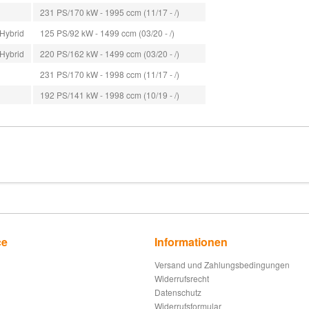
231 PS/170 kW - 1995 ccm (11/17 - /)
-Hybrid
125 PS/92 kW - 1499 ccm (03/20 - /)
-Hybrid
220 PS/162 kW - 1499 ccm (03/20 - /)
231 PS/170 kW - 1998 ccm (11/17 - /)
192 PS/141 kW - 1998 ccm (10/19 - /)
ce
Informationen
Versand und Zahlungsbedingungen
Widerrufsrecht
Datenschutz
Widerrufsformular