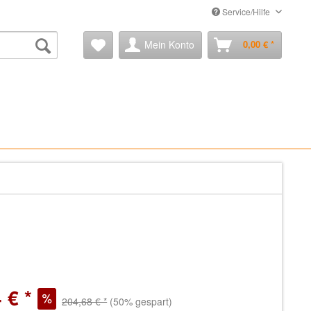
Service/Hilfe
Mein Konto
0,00 € *
 € *
204,68 € *
(50% gespart)