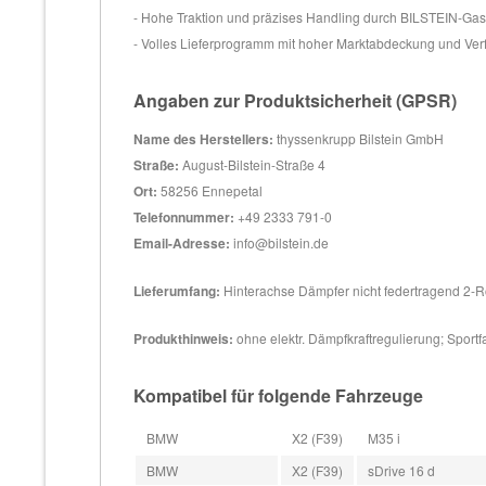
- Hohe Traktion und präzises Handling durch BILSTEIN-Ga
- Volles Lieferprogramm mit hoher Marktabdeckung und Ver
Angaben zur Produktsicherheit (GPSR)
Name des Herstellers:
thyssenkrupp Bilstein GmbH
Straße:
August-Bilstein-Straße 4
Ort:
58256 Ennepetal
Telefonnummer:
+49 2333 791-0
Email-Adresse:
info@bilstein.de
Lieferumfang:
Hinterachse Dämpfer nicht federtragend 2-
Produkthinweis:
ohne elektr. Dämpfkraftregulierung; Sport
Kompatibel für folgende Fahrzeuge
BMW
X2 (F39)
M35 i
BMW
X2 (F39)
sDrive 16 d