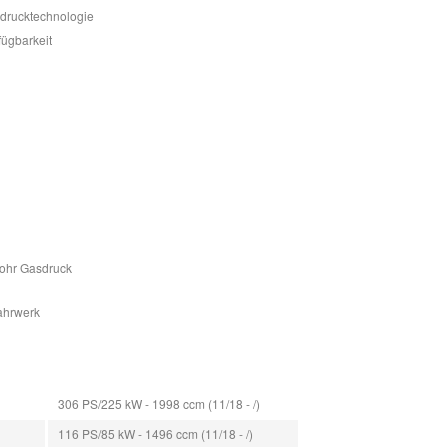
sdrucktechnologie
fügbarkeit
Rohr Gasdruck
fahrwerk
306 PS/225 kW - 1998 ccm (11/18 - /)
116 PS/85 kW - 1496 ccm (11/18 - /)