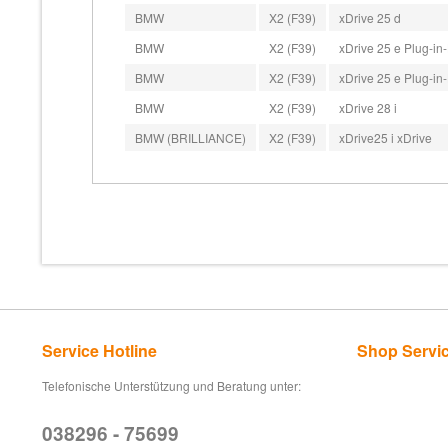
BMW
X2 (F39)
xDrive 25 d
BMW
X2 (F39)
xDrive 25 e Plug-in
BMW
X2 (F39)
xDrive 25 e Plug-in
BMW
X2 (F39)
xDrive 28 i
BMW (BRILLIANCE)
X2 (F39)
xDrive25 i xDrive
Service Hotline
Shop Servi
Telefonische Unterstützung und Beratung unter:
038296 - 75699