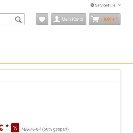
Service/Hilfe
Mein Konto
0,00 € *
€ *
123,76 € *
(50% gespart)