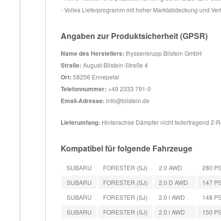
- Volles Lieferprogramm mit hoher Marktabdeckung und Ver
Angaben zur Produktsicherheit (GPSR)
Name des Herstellers:
thyssenkrupp Bilstein GmbH
Straße:
August-Bilstein-Straße 4
Ort:
58256 Ennepetal
Telefonnummer:
+49 2333 791-0
Email-Adresse:
info@bilstein.de
Lieferumfang:
Hinterachse Dämpfer nicht federtragend 2-
Kompatibel für folgende Fahrzeuge
SUBARU
FORESTER (SJ)
2.0 AWD
280 PS
SUBARU
FORESTER (SJ)
2.0 D AWD
147 PS
SUBARU
FORESTER (SJ)
2.0 i AWD
148 PS
SUBARU
FORESTER (SJ)
2.0 i AWD
150 PS