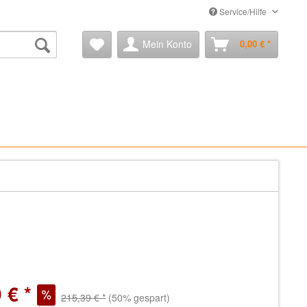
Service/Hilfe
Mein Konto
0,00 € *
 € *
215,39 € *
(50% gespart)