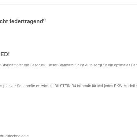
cht federtragend"
IED
!
ür Stoßdämpfer mit Gasdruck. Unser Standard für Ihr Auto sorgt für ein optimales Fa
pfer zur Serienreife entwickelt. BILSTEIN B4 ist heute für fast jedes PKW-Modell 
sdrucktechnologie