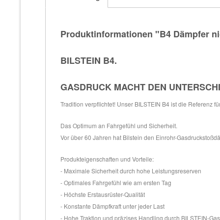
Produktinformationen "B4 Dämpfer ni
BILSTEIN B4.
GASDRUCK MACHT DEN UNTERSCH
Tradition verpflichtet! Unser BILSTEIN B4 ist die Referenz f
Das Optimum an Fahrgefühl und Sicherheit.
Vor über 60 Jahren hat Bilstein den Einrohr-Gasdruckstoßdäm
Produkteigenschaften und Vorteile:
- Maximale Sicherheit durch hohe Leistungsreserven
- Optimales Fahrgefühl wie am ersten Tag
- Höchste Erstausrüster-Qualität
- Konstante Dämpfkraft unter jeder Last
- Hohe Traktion und präzises Handling durch BILSTEIN-Ga