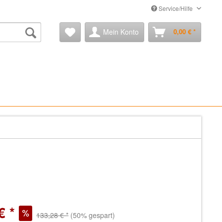
Service/Hilfe
Mein Konto
0,00 € *
€ *
133,28 € *
(50% gespart)