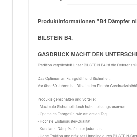
Produktinformationen "B4 Dämpfer ni
BILSTEIN B4.
GASDRUCK MACHT DEN UNTERSCH
Tradition verpflichtet! Unser BILSTEIN B4 ist die Referenz f
Das Optimum an Fahrgefühl und Sicherheit.
Vor über 60 Jahren hat Bilstein den Einrohr-Gasdruckstoßdäm
Produkteigenschaften und Vorteile:
- Maximale Sicherheit durch hohe Leistungsreserven
- Optimales Fahrgefühl wie am ersten Tag
- Höchste Erstausrüster-Qualität
- Konstante Dämpfkraft unter jeder Last
- Hohe Traktion und präzises Handling durch BILSTEIN-Ga