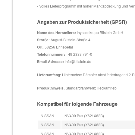
- Volles Lieferprogramm mit hoher Marktabdeckung und Ver
Angaben zur Produktsicherheit (GPSR)
Name des Herstellers:
thyssenkrupp Bilstein GmbH
Straße:
August-Bilstein-Straße 4
Ort:
58256 Ennepetal
Telefonnummer:
+49 2333 791-0
Email-Adresse:
info@bilstein.de
Lieferumfang:
Hinterachse Dämpfer nicht federtragend 2-
Produkthinweis:
Standardfahrwerk; Heckantrieb
Kompatibel für folgende Fahrzeuge
NISSAN
NV400 Bus (X62/ X62B)
NISSAN
NV400 Bus (X62/ X62B)
NISSAN
NV400 Bus (X62/ X62B)