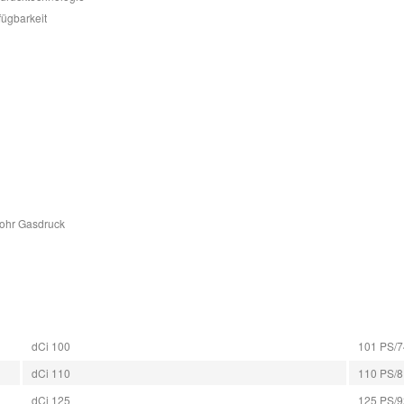
fügbarkeit
Rohr Gasdruck
dCi 100
101 PS/7
dCi 110
110 PS/81
dCi 125
125 PS/9