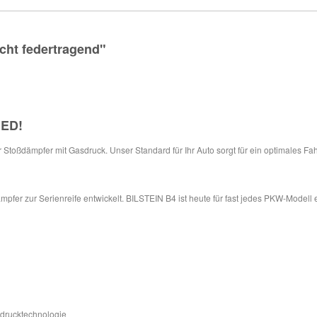
cht federtragend"
IED
!
ür Stoßdämpfer mit Gasdruck. Unser Standard für Ihr Auto sorgt für ein optimales Fa
pfer zur Serienreife entwickelt. BILSTEIN B4 ist heute für fast jedes PKW-Modell 
sdrucktechnologie