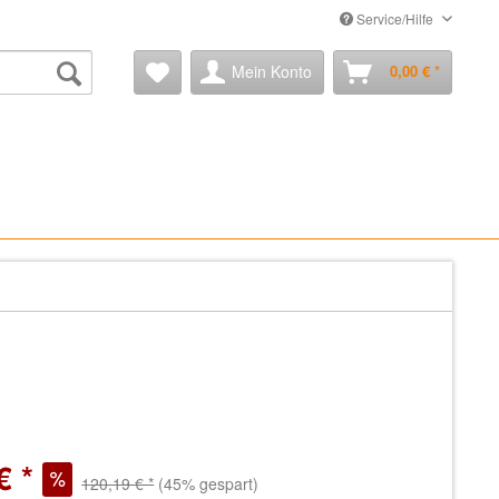
Service/Hilfe
Mein Konto
0,00 € *
€ *
120,19 € *
(45% gespart)