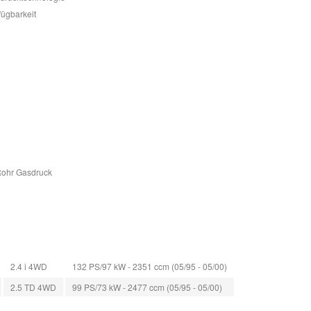
fügbarkeit
Rohr Gasdruck
2.4 i 4WD
132 PS/97 kW - 2351 ccm (05/95 - 05/00)
2.5 TD 4WD
99 PS/73 kW - 2477 ccm (05/95 - 05/00)