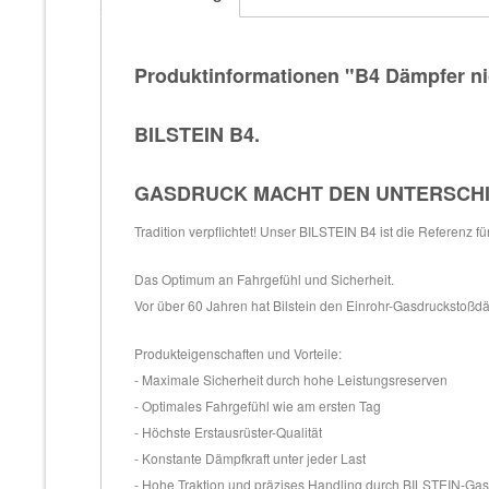
Produktinformationen "B4 Dämpfer ni
BILSTEIN B4.
GASDRUCK MACHT DEN UNTERSCH
Tradition verpflichtet! Unser BILSTEIN B4 ist die Referenz f
Das Optimum an Fahrgefühl und Sicherheit.
Vor über 60 Jahren hat Bilstein den Einrohr-Gasdruckstoßdäm
Produkteigenschaften und Vorteile:
- Maximale Sicherheit durch hohe Leistungsreserven
- Optimales Fahrgefühl wie am ersten Tag
- Höchste Erstausrüster-Qualität
- Konstante Dämpfkraft unter jeder Last
- Hohe Traktion und präzises Handling durch BILSTEIN-Ga