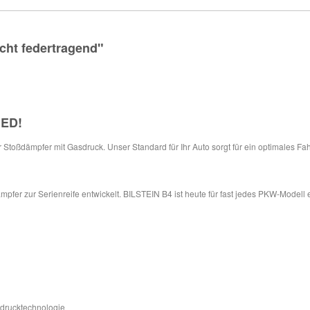
cht federtragend"
IED
!
ür Stoßdämpfer mit Gasdruck. Unser Standard für Ihr Auto sorgt für ein optimales Fa
pfer zur Serienreife entwickelt. BILSTEIN B4 ist heute für fast jedes PKW-Modell 
sdrucktechnologie