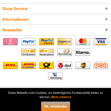
Shop Service
Informationen
Newsletter
Diese Website nutzt Cookies, um bestmögliche Funktionalität bieten zu
* Alle Preise inkl. gesetzl. Mehrwertsteuer zzgl.
Versandkosten
und ggf.
können.
Mehr erfahren
Nachnahmegebühren, wenn nicht anders beschrieben
Ok, verstanden
Widerruf erklären