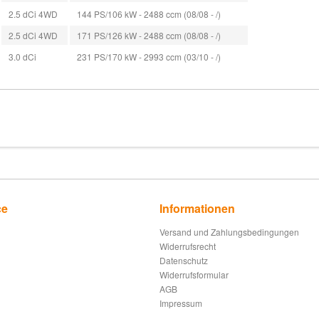
2.5 dCi 4WD
144 PS/106 kW - 2488 ccm (08/08 - /)
2.5 dCi 4WD
171 PS/126 kW - 2488 ccm (08/08 - /)
3.0 dCi
231 PS/170 kW - 2993 ccm (03/10 - /)
ce
Informationen
Versand und Zahlungsbedingungen
Widerrufsrecht
Datenschutz
Widerrufsformular
AGB
Impressum