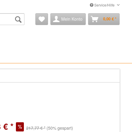
Service/Hilfe
Mein Konto
0,00 € *
 € *
217,77 € *
(50% gespart)