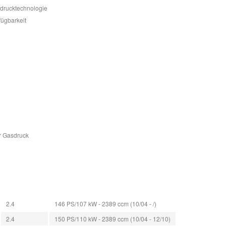
sdrucktechnologie
fügbarkeit
r Gasdruck
2.4
146 PS/107 kW - 2389 ccm (10/04 - /)
2.4
150 PS/110 kW - 2389 ccm (10/04 - 12/10)