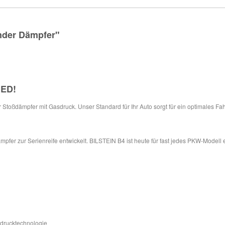
nder Dämpfer"
IED
!
ür Stoßdämpfer mit Gasdruck. Unser Standard für Ihr Auto sorgt für ein optimales Fa
pfer zur Serienreife entwickelt. BILSTEIN B4 ist heute für fast jedes PKW-Modell 
sdrucktechnologie