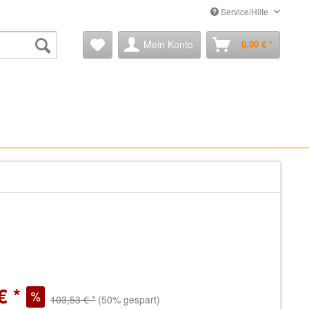
Service/Hilfe
Mein Konto
0,00 € *
€ *
103,53 € *
(50% gespart)