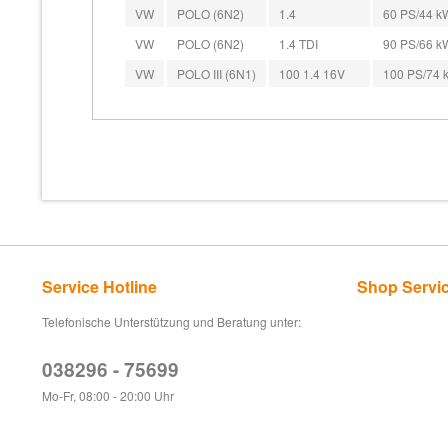
VW
POLO (6N2)
1.4
60 PS/44 kW
VW
POLO (6N2)
1.4 TDI
90 PS/66 kW
VW
POLO III (6N1)
100 1.4 16V
100 PS/74 k
Service Hotline
Shop Servi
Telefonische Unterstützung und Beratung unter:
038296 - 75699
Mo-Fr, 08:00 - 20:00 Uhr