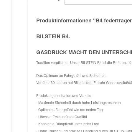
Produktinformationen "B4 federtrage
BILSTEIN B4.
GASDRUCK MACHT DEN UNTERSCH
Tradition verpflichtet! Unser BILSTEIN B4 ist die Referenz f
Das Optimum an Fahrgefühl und Sicherheit.
Vor über 60 Jahren hat Bilstein den Einrohr-Gasdruckstoßdäm
Produkteigenschaften und Vorteile:
- Maximale Sicherheit durch hohe Leistungsreserven
- Optimales Fahrgefühl wie am ersten Tag
- Höchste Erstausrüster-Qualität
- Konstante Dämpfkraft unter jeder Last
- Hohe Traktion und präzises Handling durch BILSTEIN-Ga