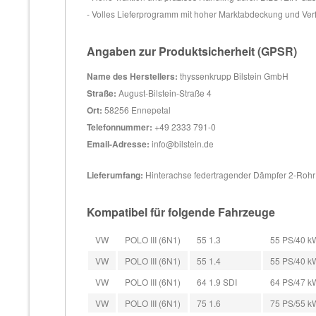
- Volles Lieferprogramm mit hoher Marktabdeckung und Ver
Angaben zur Produktsicherheit (GPSR)
Name des Herstellers:
thyssenkrupp Bilstein GmbH
Straße:
August-Bilstein-Straße 4
Ort:
58256 Ennepetal
Telefonnummer:
+49 2333 791-0
Email-Adresse:
info@bilstein.de
Lieferumfang:
Hinterachse federtragender Dämpfer 2-Roh
Kompatibel für folgende Fahrzeuge
VW
POLO III (6N1)
55 1.3
55 PS/40 kW
VW
POLO III (6N1)
55 1.4
55 PS/40 kW
VW
POLO III (6N1)
64 1.9 SDI
64 PS/47 kW
VW
POLO III (6N1)
75 1.6
75 PS/55 kW