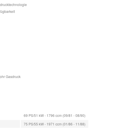
sdrucktechnologie
fügbarkeit
Rohr Gasdruck
8
69 PS/51 kW - 1796 ccm (09/81 - 08/90)
0
75 PS/55 kW - 1971 ccm (01/86 - 11/88)