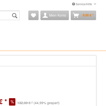
Service/Hilfe
Mein Konto
0,00 € *
€ *
132,09 € *
(44,99% gespart)